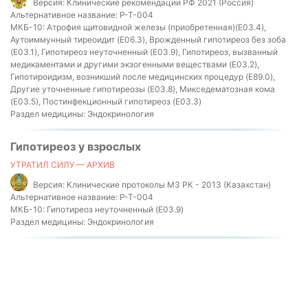
Версия:
Клинические рекомендации РФ 2021 (Россия)
Альтернативное название:
P-T-004
МКБ-10:
Атрофия щитовидной железы (приобретенная)(E03.4),
Аутоиммунный тиреоидит (E06.3), Врожденный гипотиреоз без зоба
(E03.1), Гипотиреоз неуточненный (E03.9), Гипотиреоз, вызванный
медикаментами и другими экзогенными веществами (E03.2),
Гипотироидизм, возникший после медицинских процедур (E89.0),
Другие уточненные гипотиреозы (E03.8), Микседематозная кома
(E03.5), Постинфекционный гипотиреоз (E03.3)
Раздел медицины:
Эндокринология
Гипотиреоз у взрослых
УТРАТИЛ СИЛУ — АРХИВ
Версия:
Клинические протоколы МЗ РК - 2013 (Казахстан)
Альтернативное название:
P-T-004
МКБ-10:
Гипотиреоз неуточненный (E03.9)
Раздел медицины:
Эндокринология