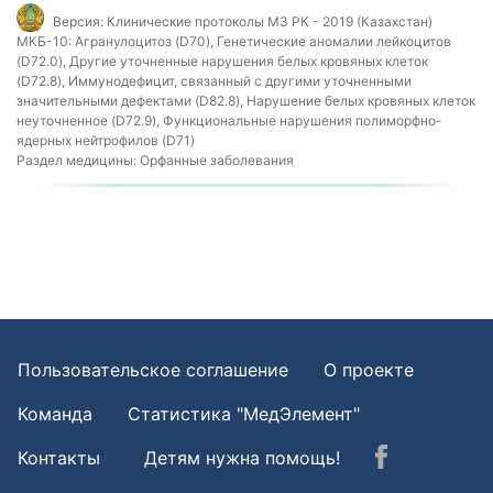
Версия:
Клинические протоколы МЗ РК - 2019 (Казахстан)
МКБ-10:
Агранулоцитоз (D70), Генетические аномалии лейкоцитов
(D72.0), Другие уточненные нарушения белых кровяных клеток
(D72.8), Иммунодефицит, связанный с другими уточненными
значительными дефектами (D82.8), Нарушение белых кровяных клеток
неуточненное (D72.9), Функциональные нарушения полиморфно-
ядерных нейтрофилов (D71)
Раздел медицины:
Орфанные заболевания
Пользовательское соглашение
О проекте
Команда
Статистика "МедЭлемент"
Контакты
Детям нужна помощь!