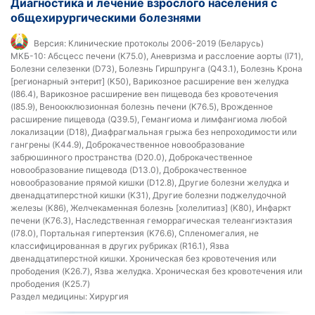
Диагностика и лечение взрослого населения с
общехирургическими болезнями
Версия:
Клинические протоколы 2006-2019 (Беларусь)
МКБ-10:
Абсцесс печени (K75.0), Аневризма и расслоение аорты (I71),
Болезни селезенки (D73), Болезнь Гиршпрунга (Q43.1), Болезнь Крона
[регионарный энтерит] (K50), Варикозное расширение вен желудка
(I86.4), Варикозное расширение вен пищевода без кровотечения
(I85.9), Веноокклюзионная болезнь печени (K76.5), Врожденное
расширение пищевода (Q39.5), Гемангиома и лимфангиома любой
локализации (D18), Диафрагмальная грыжа без непроходимости или
гангрены (K44.9), Доброкачественное новообразование
забрюшинного пространства (D20.0), Доброкачественное
новообразование пищевода (D13.0), Доброкачественное
новообразование прямой кишки (D12.8), Другие болезни желудка и
двенадцатиперстной кишки (K31), Другие болезни поджелудочной
железы (K86), Желчекаменная болезнь [холелитиаз] (K80), Инфаркт
печени (K76.3), Наследственная геморрагическая телеангиэктазия
(I78.0), Портальная гипертензия (K76.6), Спленомегалия, не
классифицированная в других рубриках (R16.1), Язва
двенадцатиперстной кишки. Хроническая без кровотечения или
прободения (K26.7), Язва желудка. Хроническая без кровотечения или
прободения (K25.7)
Раздел медицины:
Хирургия