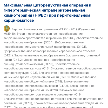
Максимальная циторедуктивная операция и
гипертермическая интраперитонеальная
химиотерапия (HIPEC) при перитонеальном
карциноматозе
Версия:
Клинические протоколы МЗ РК - 2019 (Казахстан)
МКБ-10:
Вторичное злокачественное новообразование
забрюшинного пространства и брюшины (C78.6), Доброкачественное
новообразование брюшины (D20.1), Доброкачественное
новообразование мезотелиальной ткани брюшины (D19.1),
Доброкачественное новообразование червеобразного отростка
(D12.1), Злокачественное новообразование брюшины неуточненной
части (C48.2), Злокачественное новообразование
двенадцатиперстной кишки (C17.0), Злокачественное
новообразование желудка (C16), Злокачественное новообразование
желчного пузыря (C23), Злокачественное новообразование
кишечного тракта неуточненной части (C26.0), Злокачественное
новообразование ободочной кишки (C18), Злокачественное
новообразование подвздошной кишки (C17.2), Злокачественное
новообразование прямой кишки (C20), Злокачественное
новообразование ректосигмоидного соединения (C19),
Злокачественное новообразование тонкого кишечника неуточненной
локализации (C17.9), Злокачественное новообразование тощей кишки
(C17.1), Злокачественное новообразование уточненных частей