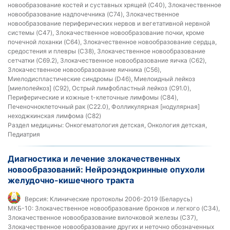
новообразование костей и суставных хрящей (C40), Злокачественное
новообразование надпочечника (C74), Злокачественное
новообразование периферических нервов и вегетативной нервной
системы (C47), Злокачественное новообразование почки, кроме
почечной лоханки (C64), Злокачественное новообразование сердца,
средостения и плевры (C38), Злокачественное новообразование
сетчатки (C69.2), Злокачественное новообразование яичка (C62),
Злокачественное новообразование яичника (C56),
Миелодиспластические синдромы (D46), Миелоидный лейкоз
[миелолейкоз] (C92), Острый лимфобластный лейкоз (C91.0),
Периферические и кожные t-клеточные лимфомы (C84),
Печеночноклеточный рак (C22.0), Фолликулярная [нодулярная]
неходжкинская лимфома (C82)
Раздел медицины:
Онкогематология детская, Онкология детская,
Педиатрия
Диагностика и лечение злокачественных
новообразований: Нейроэндокринные опухоли
желудочно-кишечного тракта
Версия:
Клинические протоколы 2006-2019 (Беларусь)
МКБ-10:
Злокачественное новообразование бронхов и легкого (C34),
Злокачественное новообразование вилочковой железы (C37),
Злокачественное новообразование других и неточно обозначенных