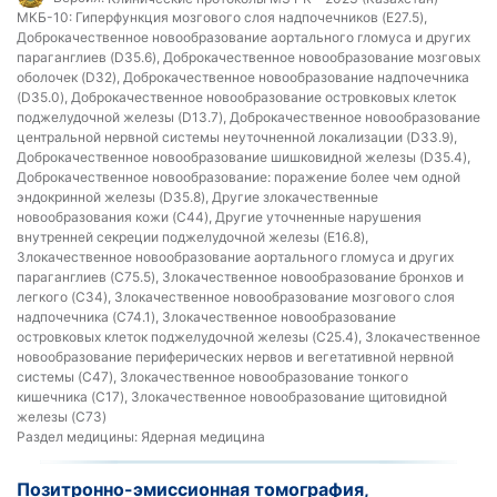
МКБ-10:
Гиперфункция мозгового слоя надпочечников (E27.5),
Доброкачественное новообразование аортального гломуса и других
параганглиев (D35.6), Доброкачественное новообразование мозговых
оболочек (D32), Доброкачественное новообразование надпочечника
(D35.0), Доброкачественное новообразование островковых клеток
поджелудочной железы (D13.7), Доброкачественное новообразование
центральной нервной системы неуточненной локализации (D33.9),
Доброкачественное новообразование шишковидной железы (D35.4),
Доброкачественное новообразование: поражение более чем одной
эндокринной железы (D35.8), Другие злокачественные
новообразования кожи (C44), Другие уточненные нарушения
внутренней секреции поджелудочной железы (E16.8),
Злокачественное новообразование аортального гломуса и других
параганглиев (C75.5), Злокачественное новообразование бронхов и
легкого (C34), Злокачественное новообразование мозгового слоя
надпочечника (C74.1), Злокачественное новообразование
островковых клеток поджелудочной железы (C25.4), Злокачественное
новообразование периферических нервов и вегетативной нервной
системы (C47), Злокачественное новообразование тонкого
кишечника (C17), Злокачественное новообразование щитовидной
железы (C73)
Раздел медицины:
Ядерная медицина
Позитронно-эмиссионная томография,