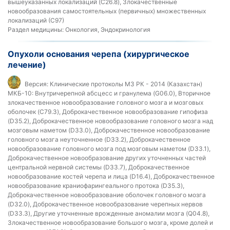
вышеуказанных локализаций (C26.8), Злокачественные
новообразования самостоятельных (первичных) множественных
локализаций (С97)
Раздел медицины:
Онкология, Эндокринология
Опухоли основания черепа (хирургическое
лечение)
Версия:
Клинические протоколы МЗ РК - 2014 (Казахстан)
МКБ-10:
Внутричерепной абсцесс и гранулема (G06.0), Вторичное
злокачественное новообразование головного мозга и мозговых
оболочек (C79.3), Доброкачественное новообразование гипофиза
(D35.2), Доброкачественное новообразование головного мозга над
мозговым наметом (D33.0), Доброкачественное новообразование
головного мозга неуточненное (D33.2), Доброкачественное
новообразование головного мозга под мозговым наметом (D33.1),
Доброкачественное новообразование других уточненных частей
центральной нервной системы (D33.7), Доброкачественное
новообразование костей черепа и лица (D16.4), Доброкачественное
новообразование краниофарингеального протока (D35.3),
Доброкачественное новообразование оболочек головного мозга
(D32.0), Доброкачественное новообразование черепных нервов
(D33.3), Другие уточненные врожденные аномалии мозга (Q04.8),
Злокачественное новообразование большого мозга, кроме долей и