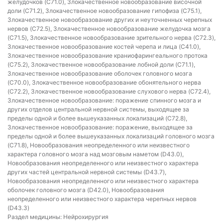
желудочков (C71.0), Злокачественное новообразование височной
доли (C71.2), Злокачественное новообразование гипофиза (C75.1),
Злокачественное новообразование других и неуточненных черепных
нервов (C72.5), Злокачественное новообразование желудочка мозга
(C71.5), Злокачественное новообразование зрительного нерва (C72.3),
Злокачественное новообразование костей черепа и лица (C41.0),
Злокачественное новообразование краниофарингеального протока
(C75.2), Злокачественное новообразование лобной доли (C71.1),
Злокачественное новообразование оболочек головного мозга
(C70.0), Злокачественное новообразование обонятельного нерва
(C72.2), Злокачественное новообразование слухового нерва (C72.4),
Злокачественное новообразование: поражение спинного мозга и
других отделов центральной нервной системы, выходящее за
пределы одной и более вышеуказанных локализаций (C72.8),
Злокачественное новообразование: поражение, выходящее за
пределы одной и более вышеуказанных локализаций головного мозга
(C71.8), Новообразования неопределенного или неизвестного
характера головного мозга над мозговым наметом (D43.0),
Новообразования неопределенного или неизвестного характера
других частей центральной нервной системы (D43.7),
Новообразования неопределенного или неизвестного характера
оболочек головного мозга (D42.0), Новообразования
неопределенного или неизвестного характера черепных нервов
(D43.3)
Раздел медицины:
Нейрохирургия