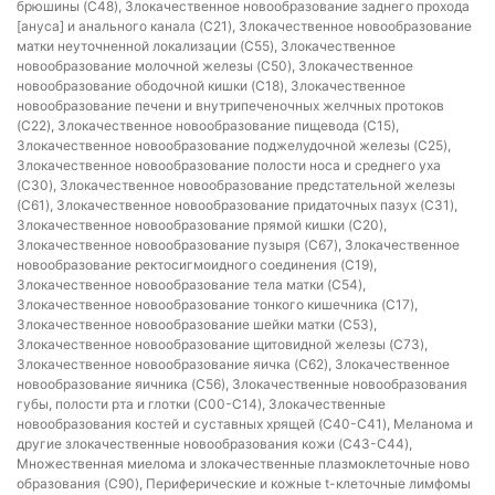
брюшины (C48), Злокачественное новообразование заднего прохода
[ануса] и анального канала (C21), Злокачественное новообразование
матки неуточненной локализации (C55), Злокачественное
новообразование молочной железы (C50), Злокачественное
новообразование ободочной кишки (C18), Злокачественное
новообразование печени и внутрипеченочных желчных протоков
(C22), Злокачественное новообразование пищевода (C15),
Злокачественное новообразование поджелудочной железы (C25),
Злокачественное новообразование полости носа и среднего уха
(C30), Злокачественное новообразование предстательной железы
(C61), Злокачественное новообразование придаточных пазух (C31),
Злокачественное новообразование прямой кишки (C20),
Злокачественное новообразование пузыря (C67), Злокачественное
новообразование ректосигмоидного соединения (C19),
Злокачественное новообразование тела матки (C54),
Злокачественное новообразование тонкого кишечника (C17),
Злокачественное новообразование шейки матки (C53),
Злокачественное новообразование щитовидной железы (C73),
Злокачественное новообразование яичка (C62), Злокачественное
новообразование яичника (C56), Злокачественные новообразования
губы, полости рта и глотки (C00-C14), Злокачественные
новообразования костей и суставных хрящей (C40-C41), Меланома и
другие злокачественные новообразования кожи (C43-C44),
Множественная миелома и злокачественные плазмоклеточные ново
образования (C90), Периферические и кожные t-клеточные лимфомы