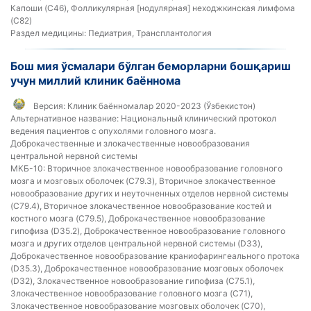
Капоши (C46), Фолликулярная [нодулярная] неходжкинская лимфома
(C82)
Раздел медицины:
Педиатрия, Трансплантология
Бош мия ўсмалари бўлган беморларни бошқариш
учун миллий клиник баённома
Версия:
Клиник баённомалар 2020-2023 (Ўзбекистон)
Альтернативное название:
Национальный клинический протокол
ведения пациентов с опухолями головного мозга.
Доброкачественные и злокачественные новообразования
центральной нервной системы
МКБ-10:
Вторичное злокачественное новообразование головного
мозга и мозговых оболочек (C79.3), Вторичное злокачественное
новообразование других и неуточненных отделов нервной системы
(C79.4), Вторичное злокачественное новообразование костей и
костного мозга (C79.5), Доброкачественное новообразование
гипофиза (D35.2), Доброкачественное новообразование головного
мозга и других отделов центральной нервной системы (D33),
Доброкачественное новообразование краниофарингеального протока
(D35.3), Доброкачественное новообразование мозговых оболочек
(D32), Злокачественное новообразование гипофиза (C75.1),
Злокачественное новообразование головного мозга (C71),
Злокачественное новообразование мозговых оболочек (C70),