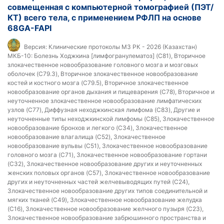
совмещенная с компьютерной томографией (ПЭТ/
КТ) всего тела, с применением РФЛП на основе
68GA-FAPI
Версия:
Клинические протоколы МЗ РК - 2026 (Казахстан)
МКБ-10:
Болезнь Ходжкина [лимфогранулематоз] (C81), Вторичное
злокачественное новообразование головного мозга и мозговых
оболочек (C79.3), Вторичное злокачественное новообразование
костей и костного мозга (C79.5), Вторичное злокачественное
новообразование органов дыхания и пищеварения (C78), Вторичное и
неуточненное злокачественное новообразование лимфатических
узлов (C77), Диффузная неходжкинская лимфома (C83), Другие и
неуточненные типы неходжкинской лимфомы (C85), Злокачественное
новообразование бронхов и легкого (C34), Злокачественное
новообразование влагалища (C52), Злокачественное
новообразование вульвы (C51), Злокачественное новообразование
головного мозга (C71), Злокачественное новообразование гортани
(C32), Злокачественное новообразование других и неуточненных
женских половых органов (C57), Злокачественное новообразование
других и неуточненных частей желчевыводящих путей (C24),
Злокачественное новообразование других типов соединительной и
мягких тканей (C49), Злокачественное новообразование желудка
(C16), Злокачественное новообразование желчного пузыря (C23),
Злокачественное новообразование забрюшинного пространства и