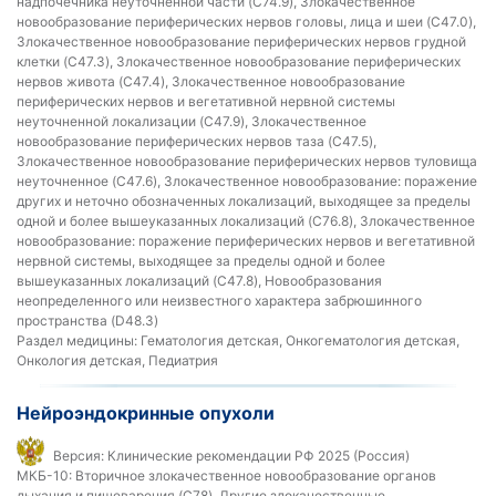
надпочечника неуточненной части (C74.9), Злокачественное
новообразование периферических нервов головы, лица и шеи (C47.0),
Злокачественное новообразование периферических нервов грудной
клетки (C47.3), Злокачественное новообразование периферических
нервов живота (C47.4), Злокачественное новообразование
периферических нервов и вегетативной нервной системы
неуточненной локализации (C47.9), Злокачественное
новообразование периферических нервов таза (C47.5),
Злокачественное новообразование периферических нервов туловища
неуточненное (C47.6), Злокачественное новообразование: поражение
других и неточно обозначенных локализаций, выходящее за пределы
одной и более вышеуказанных локализаций (C76.8), Злокачественное
новообразование: поражение периферических нервов и вегетативной
нервной системы, выходящее за пределы одной и более
вышеуказанных локализаций (C47.8), Новообразования
неопределенного или неизвестного характера забрюшинного
пространства (D48.3)
Раздел медицины:
Гематология детская, Онкогематология детская,
Онкология детская, Педиатрия
Нейроэндокринные опухоли
Версия:
Клинические рекомендации РФ 2025 (Россия)
МКБ-10:
Вторичное злокачественное новообразование органов
дыхания и пищеварения (C78), Другие злокачественные