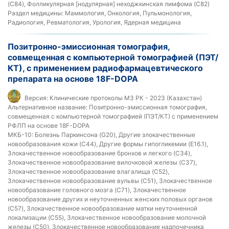
(C84), Фолликулярная [нодулярная] неходжкинская лимфома (C82)
Раздел медицины:
Маммология, Онкология, Пульмонология,
Радиология, Ревматология, Урология, Ядерная медицина
Позитронно-эмиссионная томография,
совмещенная с компьютерной томографией (ПЭТ/
КТ), с применением радиофармацевтического
препарата на основе 18F-DOPA
Версия:
Клинические протоколы МЗ РК - 2023 (Казахстан)
Альтернативное название:
Позитронно-эмиссионная томография,
совмещенная с компьютерной томографией (ПЭТ/КТ) с применением
РФЛП на основе 18F-DOPA
МКБ-10:
Болезнь Паркинсона (G20), Другие злокачественные
новообразования кожи (C44), Другие формы гипогликемии (E16.1),
Злокачественное новообразование бронхов и легкого (C34),
Злокачественное новообразование вилочковой железы (C37),
Злокачественное новообразование влагалища (C52),
Злокачественное новообразование вульвы (C51), Злокачественное
новообразование головного мозга (C71), Злокачественное
новообразование других и неуточненных женских половых органов
(C57), Злокачественное новообразование матки неуточненной
локализации (C55), Злокачественное новообразование молочной
железы (C50), Злокачественное новообразование надпочечника