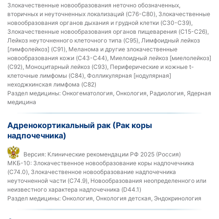
Злокачественные новообразования неточно обозначенных,
вторичных и неуточненных локализаций (C76-C80), Злокачественные
новообразования органов дыхания и грудной клетки (C30-C39),
Злокачественные новообразования органов пищеварения (C15-C26),
Лейкоз неуточненного клеточного типа (C95), Лимфоидный лейкоз
[лимфолейкоз] (C91), Меланома и другие злокачественные
новообразования кожи (C43-C44), Миелоидный лейкоз [миелолейкоз]
(C92), Моноцитарный лейкоз (C93), Периферические и кожные t-
клеточные лимфомы (C84), Фолликулярная [нодулярная]
неходжкинская лимфома (C82)
Раздел медицины:
Онкогематология, Онкология, Радиология, Ядерная
медицина
Адренокортикальный рак (Рак коры
надпочечника)
Версия:
Клинические рекомендации РФ 2025 (Россия)
МКБ-10:
Злокачественное новообразование коры надпочечника
(C74.0), Злокачественное новообразование надпочечника
неуточненной части (C74.9), Новообразования неопределенного или
неизвестного характера надпочечника (D44.1)
Раздел медицины:
Онкология, Онкология детская, Эндокринология