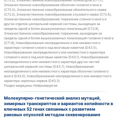
(C75.2), Злокачественное новообразование лобной доли (C71.1),
Злокачественное новообразование оболочек головного мозга
(C70.0), Злокачественное новообразование обонятельного нерва
(C72.2), Злокачественное новообразование слухового нерва (C72.4),
Злокачественное новообразование: поражение спинного мозга и
других отделов центральной нервной системы, выходящее за
пределы одной и более вышеуказанных локализаций (C72.8),
Злокачественное новообразование: поражение, выходящее за
пределы одной и более вышеуказанных локализаций головного мозга
(C71.8), Новообразования неопределенного или неизвестного
характера головного мозга над мозговым наметом (D43.0),
Новообразования неопределенного или неизвестного характера
головного мозга под мозговым наметом (D43.1), Новообразования
неопределенного или неизвестного характера других частей
центральной нервной системы (D43.7), Новообразования
неопределенного или неизвестного характера оболочек головного
мозга (D42.0), Новообразования неопределенного или неизвестного
характера черепных нервов (D43.3)
Раздел медицины:
Нейрохирургия
Молекулярно-генетический анализ мутаций,
химерных транскриптов и вариантов копийности в
ключевых 52 генах связанных с развитием
раковых опухолей методом секвенирования