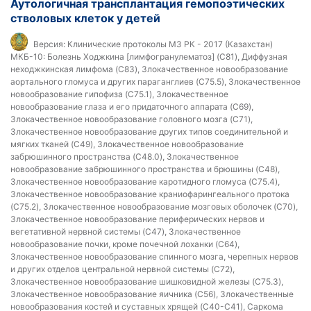
Аутологичная трансплантация гемопоэтических
стволовых клеток у детей
Версия:
Клинические протоколы МЗ РК - 2017 (Казахстан)
МКБ-10:
Болезнь Ходжкина [лимфогранулематоз] (C81), Диффузная
неходжкинская лимфома (C83), Злокачественное новообразование
аортального гломуса и других параганглиев (C75.5), Злокачественное
новообразование гипофиза (C75.1), Злокачественное
новообразование глаза и его придаточного аппарата (C69),
Злокачественное новообразование головного мозга (C71),
Злокачественное новообразование других типов соединительной и
мягких тканей (C49), Злокачественное новообразование
забрюшинного пространства (C48.0), Злокачественное
новообразование забрюшинного пространства и брюшины (C48),
Злокачественное новообразование каротидного гломуса (C75.4),
Злокачественное новообразование краниофарингеального протока
(C75.2), Злокачественное новообразование мозговых оболочек (C70),
Злокачественное новообразование периферических нервов и
вегетативной нервной системы (C47), Злокачественное
новообразование почки, кроме почечной лоханки (C64),
Злокачественное новообразование спинного мозга, черепных нервов
и других отделов центральной нервной системы (C72),
Злокачественное новообразование шишковидной железы (C75.3),
Злокачественное новообразование яичника (C56), Злокачественные
новообразования костей и суставных хрящей (C40-C41), Саркома