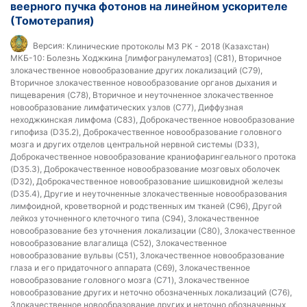
веерного пучка фотонов на линейном ускорителе
(Томотерапия)
Версия:
Клинические протоколы МЗ РК - 2018 (Казахстан)
МКБ-10:
Болезнь Ходжкина [лимфогранулематоз] (C81), Вторичное
злокачественное новообразование других локализаций (C79),
Вторичное злокачественное новообразование органов дыхания и
пищеварения (C78), Вторичное и неуточненное злокачественное
новообразование лимфатических узлов (C77), Диффузная
неходжкинская лимфома (C83), Доброкачественное новообразование
гипофиза (D35.2), Доброкачественное новообразование головного
мозга и других отделов центральной нервной системы (D33),
Доброкачественное новообразование краниофарингеального протока
(D35.3), Доброкачественное новообразование мозговых оболочек
(D32), Доброкачественное новообразование шишковидной железы
(D35.4), Другие и неуточненные злокачественные новообразования
лимфоидной, кроветворной и родственных им тканей (C96), Другой
лейкоз уточненного клеточного типа (C94), Злокачественное
новообразование без уточнения локализации (C80), Злокачественное
новообразование влагалища (C52), Злокачественное
новообразование вульвы (C51), Злокачественное новообразование
глаза и его придаточного аппарата (C69), Злокачественное
новообразование головного мозга (C71), Злокачественное
новообразование других и неточно обозначенных локализаций (C76),
Злокачественное новообразование других и неточно обозначенных