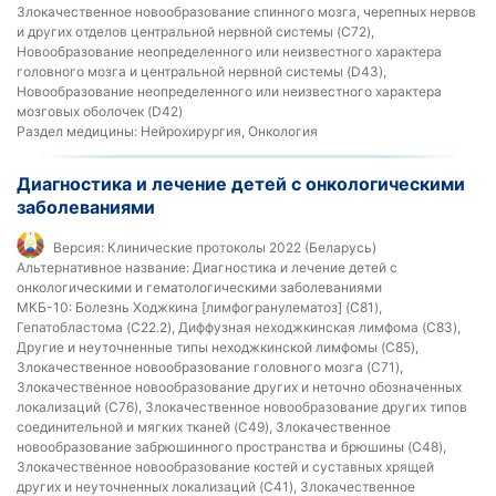
Злокачественное новообразование спинного мозга, черепных нервов
и других отделов центральной нервной системы (C72),
Новообразование неопределенного или неизвестного характера
головного мозга и центральной нервной системы (D43),
Новообразование неопределенного или неизвестного характера
мозговых оболочек (D42)
Раздел медицины:
Нейрохирургия, Онкология
Диагностика и лечение детей с онкологическими
заболеваниями
Версия:
Клинические протоколы 2022 (Беларусь)
Альтернативное название:
Диагностика и лечение детей с
онкологическими и гематологическими заболеваниями
МКБ-10:
Болезнь Ходжкина [лимфогранулематоз] (C81),
Гепатобластома (C22.2), Диффузная неходжкинская лимфома (C83),
Другие и неуточненные типы неходжкинской лимфомы (C85),
Злокачественное новообразование головного мозга (C71),
Злокачественное новообразование других и неточно обозначенных
локализаций (C76), Злокачественное новообразование других типов
соединительной и мягких тканей (C49), Злокачественное
новообразование забрюшинного пространства и брюшины (C48),
Злокачественное новообразование костей и суставных хрящей
других и неуточненных локализаций (C41), Злокачественное