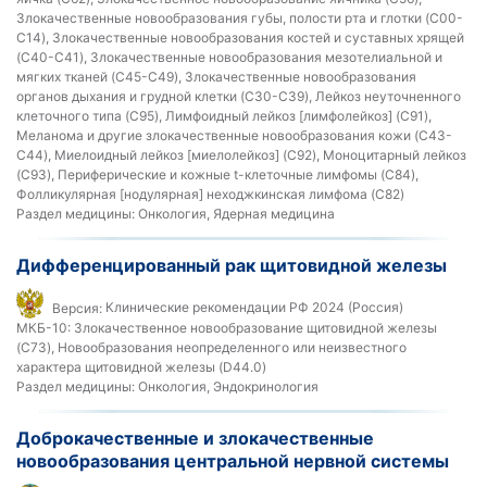
Злокачественные новообразования губы, полости рта и глотки (C00-
C14), Злокачественные новообразования костей и суставных хрящей
(C40-C41), Злокачественные новообразования мезотелиальной и
мягких тканей (C45-C49), Злокачественные новообразования
органов дыхания и грудной клетки (C30-C39), Лейкоз неуточненного
клеточного типа (C95), Лимфоидный лейкоз [лимфолейкоз] (C91),
Меланома и другие злокачественные новообразования кожи (C43-
C44), Миелоидный лейкоз [миелолейкоз] (C92), Моноцитарный лейкоз
(C93), Периферические и кожные t-клеточные лимфомы (C84),
Фолликулярная [нодулярная] неходжкинская лимфома (C82)
Раздел медицины:
Онкология, Ядерная медицина
Дифференцированный рак щитовидной железы
Версия:
Клинические рекомендации РФ 2024 (Россия)
МКБ-10:
Злокачественное новообразование щитовидной железы
(C73), Новообразования неопределенного или неизвестного
характера щитовидной железы (D44.0)
Раздел медицины:
Онкология, Эндокринология
Доброкачественные и злокачественные
новообразования центральной нервной системы