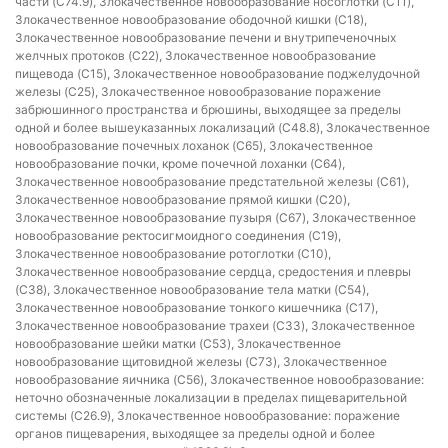
части (C74.9), Злокачественное новообразование носоглотки (C11),
Злокачественное новообразование ободочной кишки (C18),
Злокачественное новообразование печени и внутрипеченочных
желчных протоков (C22), Злокачественное новообразование
пищевода (C15), Злокачественное новообразование поджелудочной
железы (C25), Злокачественное новообразование поражение
забрюшинного пространства и брюшины, выходящее за пределы
одной и более вышеуказанных локализаций (C48.8), Злокачественное
новообразование почечных лоханок (C65), Злокачественное
новообразование почки, кроме почечной лоханки (C64),
Злокачественное новообразование предстательной железы (C61),
Злокачественное новообразование прямой кишки (C20),
Злокачественное новообразование пузыря (C67), Злокачественное
новообразование ректосигмоидного соединения (C19),
Злокачественное новообразование ротоглотки (C10),
Злокачественное новообразование сердца, средостения и плевры
(C38), Злокачественное новообразование тела матки (C54),
Злокачественное новообразование тонкого кишечника (C17),
Злокачественное новообразование трахеи (C33), Злокачественное
новообразование шейки матки (C53), Злокачественное
новообразование щитовидной железы (C73), Злокачественное
новообразование яичника (C56), Злокачественное новообразование:
неточно обозначенные локализации в пределах пищеварительной
системы (C26.9), Злокачественное новообразование: поражение
органов пищеварения, выходящее за пределы одной и более