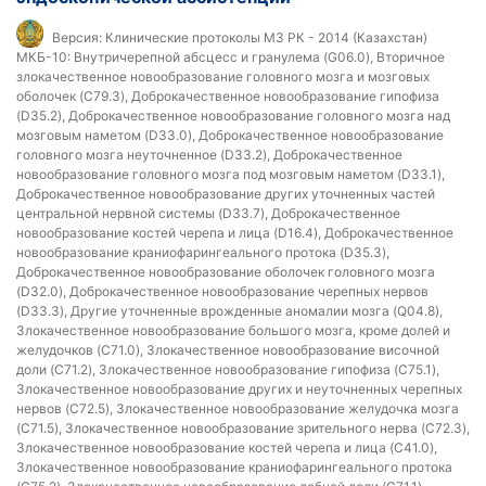
Версия:
Клинические протоколы МЗ РК - 2014 (Казахстан)
МКБ-10:
Внутричерепной абсцесс и гранулема (G06.0), Вторичное
злокачественное новообразование головного мозга и мозговых
оболочек (C79.3), Доброкачественное новообразование гипофиза
(D35.2), Доброкачественное новообразование головного мозга над
мозговым наметом (D33.0), Доброкачественное новообразование
головного мозга неуточненное (D33.2), Доброкачественное
новообразование головного мозга под мозговым наметом (D33.1),
Доброкачественное новообразование других уточненных частей
центральной нервной системы (D33.7), Доброкачественное
новообразование костей черепа и лица (D16.4), Доброкачественное
новообразование краниофарингеального протока (D35.3),
Доброкачественное новообразование оболочек головного мозга
(D32.0), Доброкачественное новообразование черепных нервов
(D33.3), Другие уточненные врожденные аномалии мозга (Q04.8),
Злокачественное новообразование большого мозга, кроме долей и
желудочков (C71.0), Злокачественное новообразование височной
доли (C71.2), Злокачественное новообразование гипофиза (C75.1),
Злокачественное новообразование других и неуточненных черепных
нервов (C72.5), Злокачественное новообразование желудочка мозга
(C71.5), Злокачественное новообразование зрительного нерва (C72.3),
Злокачественное новообразование костей черепа и лица (C41.0),
Злокачественное новообразование краниофарингеального протока