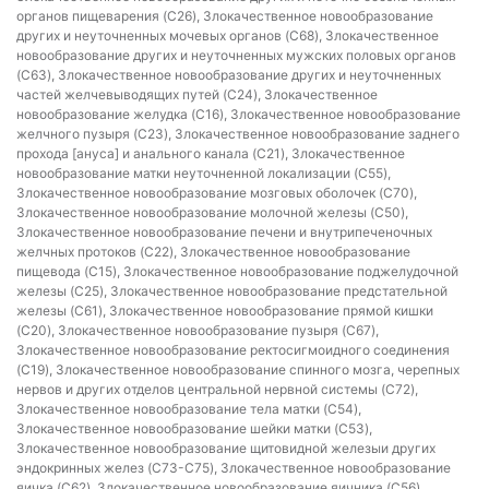
органов пищеварения (C26), Злокачественное новообразование
других и неуточненных мочевых органов (C68), Злокачественное
новообразование других и неуточненных мужских половых органов
(C63), Злокачественное новообразование других и неуточненных
частей желчевыводящих путей (C24), Злокачественное
новообразование желудка (C16), Злокачественное новообразование
желчного пузыря (C23), Злокачественное новообразование заднего
прохода [ануса] и анального канала (C21), Злокачественное
новообразование матки неуточненной локализации (C55),
Злокачественное новообразование мозговых оболочек (C70),
Злокачественное новообразование молочной железы (C50),
Злокачественное новообразование печени и внутрипеченочных
желчных протоков (C22), Злокачественное новообразование
пищевода (C15), Злокачественное новообразование поджелудочной
железы (C25), Злокачественное новообразование предстательной
железы (C61), Злокачественное новообразование прямой кишки
(C20), Злокачественное новообразование пузыря (C67),
Злокачественное новообразование ректосигмоидного соединения
(C19), Злокачественное новообразование спинного мозга, черепных
нервов и других отделов центральной нервной системы (C72),
Злокачественное новообразование тела матки (C54),
Злокачественное новообразование шейки матки (C53),
Злокачественное новообразование щитовидной железыи других
эндокринных желез (C73-C75), Злокачественное новообразование
яичка (C62), Злокачественное новообразование яичника (C56),