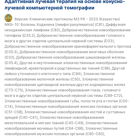
Адаптивная лучевая терапия на основе конусно-
лучевой компьютерной томографии
Версия:
Клинические протоколы МЗ РК - 2023 (Казахстан)
МКБ-10:
Болезнь Ходжкина [лимфогранулематоз] (C81), Диффузная
неходжкинская лимфома (C83), Доброкачественное новообразование
гипофиза (D35.2), Доброкачественное новообразование головного
мозга и других отделов центральной нервной системы (D33),
Доброкачественное новообразование краниофарингеального протока
(D35.3), Доброкачественное новообразование мозговых оболочек
(D32), Доброкачественное новообразование шишковидной железы
(D35.4), Другие и неуточненные злокачественные новообразования
лимфоидной, кроветворной и родственных им тканей (C96), Другой
лейкоз уточненного клеточного типа (C94), Злокачественное
новообразование молочной железы (C50), Злокачественное
новообразование щитовидной железыи других эндокринных желез
(C73-C75), Злокачественные новообразования глаза, головного
мозга и других отделов центральной нервной системы (C69-C72),
Злокачественные новообразования губы, полости рта и глотки (C00-
C14), Злокачественные новообразования женских половых органов
(C51-C58), Злокачественные новообразования костей и суставных
хрящей (C40-C41), Злокачественные новообразования
мезотелиальной и мягких тканей (C45-C49), Злокачественные
новообразования мочевых путей (C64-C68), Злокачественные
новообразования мужских половых органов (C60-C63),