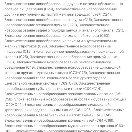
Злокачественное новообразование других и неточно обозначенных
органов пищеварения (C26), Злокачественное новообразование
других и неуточненных частей желчевыводящих путей (C24),
Злокачественное новообразование желудка (C16), Злокачественное
новообразование желчного пузыря (C23), Злокачественное
новообразование заднего прохода [ануса] и анального канала (C21),
Злокачественное новообразование молочной железы (C50),
Злокачественное новообразование печени и внутрипеченочных
желчных протоков (C22), Злокачественное новообразование
пищевода (C15), Злокачественное новообразование поджелудочной
железы (C25), Злокачественное новообразование прямой кишки
(C20), Злокачественное новообразование ректосигмоидного
соединения (C19), Злокачественное новообразование щитовидной
железыи других эндокринных желез (C73-C75), Злокачественные
новообразования глаза, головного мозга и других отделов
центральной нервной системы (C69-C72), Злокачественные
новообразования губы, полости рта и глотки (C00-C14),
Злокачественные новообразования женских половых органов (C51-
C58), Злокачественные новообразования костей и суставных хрящей
(C40-C41), Злокачественные новообразования лимфоидной,
кроветворной и родственных им тканей (C81-C96), Злокачественные
новообразования мезотелиальной и мягких тканей (C45-C49),
Злокачественные новообразования мочевых путей (C64-C68),
Злокачественные новообразования мужских половых органов (C60-
C63), Злокачественные новообразования неточно обозначенных,