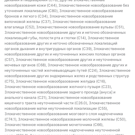
новообразования кожи (C44), Злокачественное новообразование без
уточнения локализации (C80), Злокачественное новообразование
бронхов и легкого (C34), Злокачественное новообразование
вилочковой железы (C37), Злокачественное новообразование
влагалища (C52), Злокачественное новообразование вульвы (C51),
Злокачественное новообразование других и неточно обозначенных
локализаций губы, полости рта и глотки (C14), Злокачественное
новообразование других и неточно обозначенных локализаций
органов дыхания и внутригрудных органов (C39), Злокачественное
новообразование других и неуточненных женских половых органов
(C57), Злокачественное новообразование других и неуточненных
мочевых органов (C68), Злокачественное новообразование других и
неуточненных частей желчевыводящих путей (C24), Злокачественное
новообразование других эндокринных желез и родственных структур
(C75), Злокачественное новообразование желудка (C16),
Злокачественное новообразование желчного пузыря (C23),
Злокачественное новообразование заднего прохода [ануса] и
анального канала (C21), Злокачественное новообразование
кишечного тракта неуточненной части (C26.0), Злокачественное
новообразование матки неуточненной локализации (C55),
Злокачественное новообразование мозгового слоя надпочечника
(C74.1), Злокачественное новообразование молочной железы (C50),
Злокачественное новообразование мочеточника (C66),
Злокачественное новообразование надпочечника неуточненной