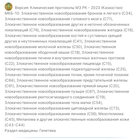
Версия:
Клинические протоколы МЗ РК - 2023 (Казахстан)
МКБ-10:
Злокачественное новообразование бронхов и легкого (C34),
Злокачественное новообразование головного мозга (C71),
Злокачественное новообразование других и неточно обозначенных
локализаций (C76), Злокачественное новообразование желудка (C16),
Злокачественное новообразование костей и суставных хрящей
других и неуточненных локализаций (C41), Злокачественное
новообразование молочной железы (C50), Злокачественное
новообразование ободочной кишки (C18), Злокачественное
новообразование печени и внутрипеченочных желчных протоков
(C22), Злокачественное новообразование пищевода (C15),
Злокачественное новообразование поджелудочной железы (C25),
Злокачественное новообразование почки, кроме почечной лоханки
(C64), Злокачественное новообразование предстательной железы
(C61), Злокачественное новообразование прямой кишки (C20),
Злокачественное новообразование пузыря (C67), Злокачественное
новообразование ректосигмоидного соединения (C19),
Злокачественное новообразование тела матки (C54),
Злокачественное новообразование щитовидной железы (C73),
Злокачественное новообразование яичника (C56), Мезотелиома
(C45), Меланома и другие злокачественные новообразования кожи
(C43-C44)
Раздел медицины:
Генетика