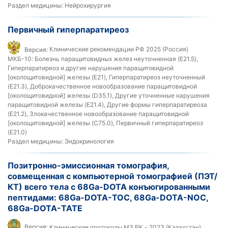
Раздел медицины:
Нейрохирургия
Первичный гиперпаратиреоз
Версия:
Клинические рекомендации РФ 2025 (Россия)
МКБ-10:
Болезнь паращитовидных желез неуточненная (E21.5),
Гиперпаратиреоз и другие нарушения паращитовидной
[околощитовидной] железы (E21), Гиперпаратиреоз неуточненный
(E21.3), Доброкачественное новообразование паращитовидной
[околощитовидной] железы (D35.1), Другие уточненные нарушения
паращитовидной железы (E21.4), Другие формы гиперпаратиреоза
(E21.2), Злокачественное новообразование паращитовидной
[околощитовидной] железы (C75.0), Первичный гиперпаратиреоз
(E21.0)
Раздел медицины:
Эндокринология
Позитронно-эмиссионная томография,
совмещенная с компьютерной томографией (ПЭТ/
КТ) всего тела c 68Ga-DOTA конъюгированными
пептидами: 68Ga-DOTA-TOC, 68Ga-DOTA-NOC,
68Ga-DOTA-TATE
Версия:
Клинические протоколы МЗ РК - 2023 (Казахстан)