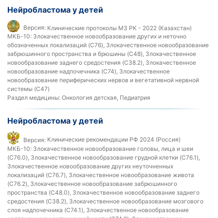
Нейробластома у детей
Версия:
Клинические протоколы МЗ РК - 2022 (Казахстан)
МКБ-10:
Злокачественное новообразование других и неточно
обозначенных локализаций (C76), Злокачественное новообразование
забрюшинного пространства и брюшины (C48), Злокачественное
новообразование заднего средостения (C38.2), Злокачественное
новообразование надпочечника (C74), Злокачественное
новообразование периферических нервов и вегетативной нервной
системы (C47)
Раздел медицины:
Онкология детская, Педиатрия
Нейробластома у детей
Версия:
Клинические рекомендации РФ 2024 (Россия)
МКБ-10:
Злокачественное новообразование головы, лица и шеи
(C76.0), Злокачественное новообразование грудной клетки (C76.1),
Злокачественное новообразование других неуточненных
локализаций (C76.7), Злокачественное новообразование живота
(C76.2), Злокачественное новообразование забрюшинного
пространства (C48.0), Злокачественное новообразование заднего
средостения (C38.2), Злокачественное новообразование мозгового
слоя надпочечника (C74.1), Злокачественное новообразование