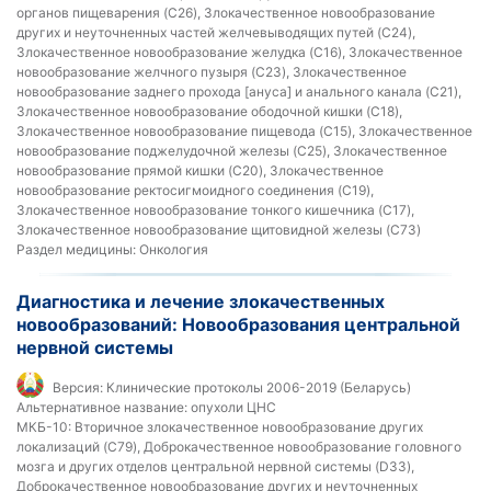
органов пищеварения (C26), Злокачественное новообразование
других и неуточненных частей желчевыводящих путей (C24),
Злокачественное новообразование желудка (C16), Злокачественное
новообразование желчного пузыря (C23), Злокачественное
новообразование заднего прохода [ануса] и анального канала (C21),
Злокачественное новообразование ободочной кишки (C18),
Злокачественное новообразование пищевода (C15), Злокачественное
новообразование поджелудочной железы (C25), Злокачественное
новообразование прямой кишки (C20), Злокачественное
новообразование ректосигмоидного соединения (C19),
Злокачественное новообразование тонкого кишечника (C17),
Злокачественное новообразование щитовидной железы (C73)
Раздел медицины:
Онкология
Диагностика и лечение злокачественных
новообразований: Новообразования центральной
нервной системы
Версия:
Клинические протоколы 2006-2019 (Беларусь)
Альтернативное название:
опухоли ЦНС
МКБ-10:
Вторичное злокачественное новообразование других
локализаций (C79), Доброкачественное новообразование головного
мозга и других отделов центральной нервной системы (D33),
Доброкачественное новообразование других и неуточненных