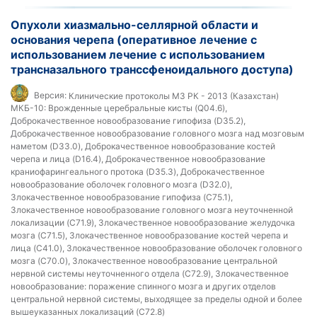
Опухоли хиазмально-селлярной области и
основания черепа (оперативное лечение с
использованием лечение с использованием
трансназального транссфеноидального доступа)
Версия:
Клинические протоколы МЗ РК - 2013 (Казахстан)
МКБ-10:
Врожденные церебральные кисты (Q04.6),
Доброкачественное новообразование гипофиза (D35.2),
Доброкачественное новообразование головного мозга над мозговым
наметом (D33.0), Доброкачественное новообразование костей
черепа и лица (D16.4), Доброкачественное новообразование
краниофарингеального протока (D35.3), Доброкачественное
новообразование оболочек головного мозга (D32.0),
Злокачественное новообразование гипофиза (C75.1),
Злокачественное новообразование головного мозга неуточненной
локализации (C71.9), Злокачественное новообразование желудочка
мозга (C71.5), Злокачественное новообразование костей черепа и
лица (C41.0), Злокачественное новообразование оболочек головного
мозга (C70.0), Злокачественное новообразование центральной
нервной системы неуточненного отдела (C72.9), Злокачественное
новообразование: поражение спинного мозга и других отделов
центральной нервной системы, выходящее за пределы одной и более
вышеуказанных локализаций (C72.8)