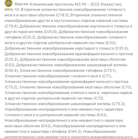
Версия:
Клинические протоколы МЗ РК - 2023 (Казахстан)
МКБ-10:
Вторичное злокачественное новообразование головного
мозга и мозговых оболочек (C79.3), Вторичное злокачественное
новообразование других и неуточненных отделов нервной системы
(C79.4), Доброкачественное новообразование аортального гломуса и
других параганглиев (D35.6), Доброкачественное новообразование
гипофиза (D35.2), Доброкачественное новообразование головного
мозга и других отделов центральной нервной системы (D33),
Доброкачественное новообразование каротидного гломуса (D35.5),
Доброкачественное новообразование краниофарингеального протока
(D35.3), Доброкачественное новообразование мозговых оболочек
(D32), Доброкачественное новообразование шишковидной железы
(D35.4), Злокачественное новообразование гипофиза (C75.1),
Злокачественное новообразование головного мозга (C71),
Злокачественное новообразование краниофарингеального протока
(C75.2), Злокачественное новообразование мозговых оболочек (C70),
Злокачественное новообразование спинного мозга, черепных нервов
и других отделов центральной нервной системы (C72),
Злокачественное новообразование шишковидной железы (C75.3),
Новообразование неопределенного или неизвестного характера
головного мозга и центральной нервной системы (D43),
Новообразование неопределенного или неизвестного характера
мозговых оболочек (D42), Новообразования неопределенного или
неизвестного характера гипофиза (D44.3), Новообразования
неопределенного или неизвестного характера краниофарингеального