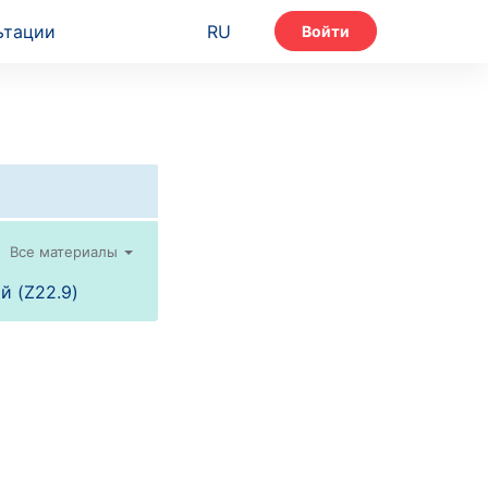
ьтации
RU
Войти
Все материалы
й (Z22.9)