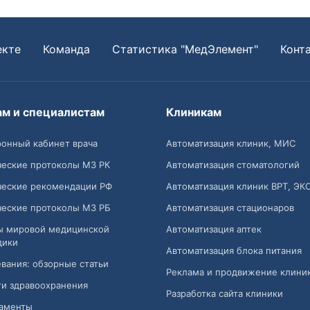
екте
Команда
Статистика "МедЭлемент"
Конт
ам и специалистам
Клиникам
онный кабинет врача
Автоматизация клиник, МИС
ческие протоколы МЗ РК
Автоматизация стоматологий
ческие рекомендации РФ
Автоматизация клиник ВРТ, ЭК
ческие протоколы МЗ РБ
Автоматизация стационаров
ы мировой медицинской
Автоматизация аптек
дики
Автоматизация блока питания
вания: обзорные статьи
Реклама и продвижение клини
и здравоохранения
Разработка сайта клиники
аменты