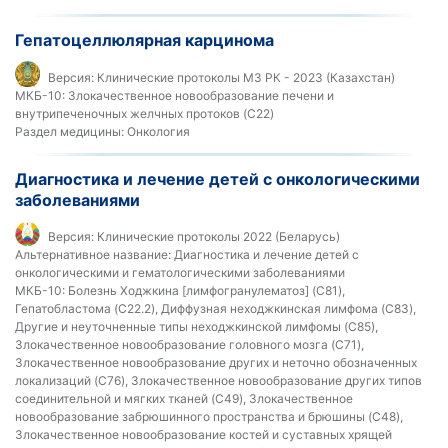
Гепатоцеллюлярная карцинома
Версия:
Клинические протоколы МЗ РК - 2023 (Казахстан)
МКБ-10:
Злокачественное новообразование печени и
внутрипеченочных желчных протоков (C22)
Раздел медицины:
Онкология
Диагностика и лечение детей с онкологическими
заболеваниями
Версия:
Клинические протоколы 2022 (Беларусь)
Альтернативное название:
Диагностика и лечение детей с
онкологическими и гематологическими заболеваниями
МКБ-10:
Болезнь Ходжкина [лимфогранулематоз] (C81),
Гепатобластома (C22.2), Диффузная неходжкинская лимфома (C83),
Другие и неуточненные типы неходжкинской лимфомы (C85),
Злокачественное новообразование головного мозга (C71),
Злокачественное новообразование других и неточно обозначенных
локализаций (C76), Злокачественное новообразование других типов
соединительной и мягких тканей (C49), Злокачественное
новообразование забрюшинного пространства и брюшины (C48),
Злокачественное новообразование костей и суставных хрящей