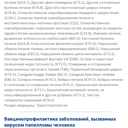
печени (Q44.7), Другие сфинголипидозы (E75.2), Другие уточненные
болезни печени (K76.8), Другой и неуточненный цирроз печени
(K74.6), Злокачественное новообразование переднего средостения
(C38.1), Злокачественное новообразование печени и
внутрипеченочных желчных протоков (C22), Злокачественное
новообразование: поражение желчных путей, выходящее за пределы
одной и более вышеуказанных локализаций (C24.8), Инвазия печени,
вызванная echinococcus multilocularis (B67.5), Кистозная болезнь
печени (Q44.6), Классическая фенилкетонурия (E70.0), Нарушения
обмена белков плазмы, не классифицированные (E88.0), Нарушения
обмена меди (E83.0), Нарушения обмена цикла мочевины (E72.2),
Наследственный дефицит фактора VIII (D66), Острая и подострая
печеночная недостаточность (K72.0), Отмирание и отторжение
пересаженных органов и тканей (T86), Первичный билиарный цирроз
(K74.3), Синдром Бадда-Киари (I82.0), Синдром Криглера-Найяра
(E80.5), Склероз печени (K74.1), Фиброз печени (K74.0), Фиброз печени
в сочетании со склерозом печени (K74.2), Хроническая печеночная
недостаточность (K72.1), Хронический активный гепатит, не
классифицированный в других рубриках (K73.2), Чистая
гиперхолестеринемия (E78.0)
Раздел медицины:
Трансплантология
Вакцинопрофилактика заболеваний, вызванных
вирусом папилломы человека