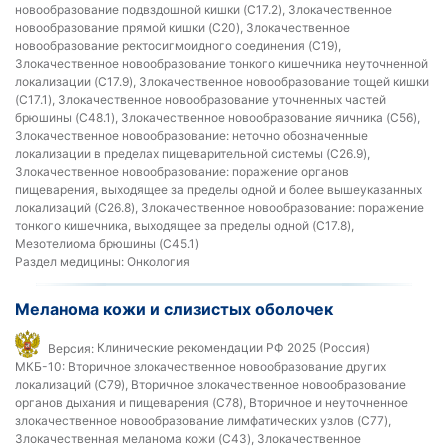
новообразование подвздошной кишки (C17.2), Злокачественное
новообразование прямой кишки (C20), Злокачественное
новообразование ректосигмоидного соединения (C19),
Злокачественное новообразование тонкого кишечника неуточненной
локализации (C17.9), Злокачественное новообразование тощей кишки
(C17.1), Злокачественное новообразование уточненных частей
брюшины (C48.1), Злокачественное новообразование яичника (C56),
Злокачественное новообразование: неточно обозначенные
локализации в пределах пищеварительной системы (C26.9),
Злокачественное новообразование: поражение органов
пищеварения, выходящее за пределы одной и более вышеуказанных
локализаций (C26.8), Злокачественное новообразование: поражение
тонкого кишечника, выходящее за пределы одной (C17.8),
Мезотелиома брюшины (C45.1)
Раздел медицины:
Онкология
Меланома кожи и слизистых оболочек
Версия:
Клинические рекомендации РФ 2025 (Россия)
МКБ-10:
Вторичное злокачественное новообразование других
локализаций (C79), Вторичное злокачественное новообразование
органов дыхания и пищеварения (C78), Вторичное и неуточненное
злокачественное новообразование лимфатических узлов (C77),
Злокачественная меланома кожи (C43), Злокачественное