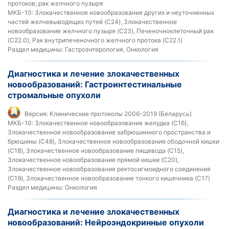
протоков; рак желчного пузыря
МКБ-10:
Злокачественное новообразование других и неуточненных
частей желчевыводящих путей (C24), Злокачественное
новообразование желчного пузыря (C23), Печеночноклеточный рак
(C22.0), Рак внутрипеченочного желчного протока (C22.1)
Раздел медицины:
Гастроэнтерология, Онкология
Диагностика и лечение злокачественных
новообразований: Гастроинтестинальные
стромальные опухоли
Версия:
Клинические протоколы 2006-2019 (Беларусь)
МКБ-10:
Злокачественное новообразование желудка (C16),
Злокачественное новообразование забрюшинного пространства и
брюшины (C48), Злокачественное новообразование ободочной кишки
(C18), Злокачественное новообразование пищевода (C15),
Злокачественное новообразование прямой кишки (C20),
Злокачественное новообразование ректосигмоидного соединения
(C19), Злокачественное новообразование тонкого кишечника (C17)
Раздел медицины:
Онкология
Диагностика и лечение злокачественных
новообразований: Нейроэндокринные опухоли