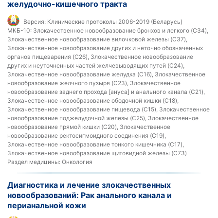
желудочно-кишечного тракта
Версия:
Клинические протоколы 2006-2019 (Беларусь)
МКБ-10:
Злокачественное новообразование бронхов и легкого (C34),
Злокачественное новообразование вилочковой железы (C37),
Злокачественное новообразование других и неточно обозначенных
органов пищеварения (C26), Злокачественное новообразование
других и неуточненных частей желчевыводящих путей (C24),
Злокачественное новообразование желудка (C16), Злокачественное
новообразование желчного пузыря (C23), Злокачественное
новообразование заднего прохода [ануса] и анального канала (C21),
Злокачественное новообразование ободочной кишки (C18),
Злокачественное новообразование пищевода (C15), Злокачественное
новообразование поджелудочной железы (C25), Злокачественное
новообразование прямой кишки (C20), Злокачественное
новообразование ректосигмоидного соединения (C19),
Злокачественное новообразование тонкого кишечника (C17),
Злокачественное новообразование щитовидной железы (C73)
Раздел медицины:
Онкология
Диагностика и лечение злокачественных
новообразований: Рак анального канала и
перианальной кожи