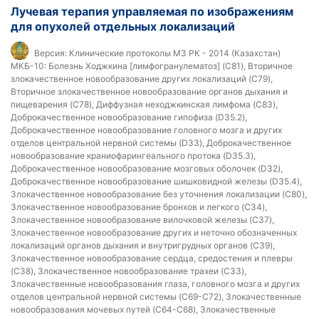
Лучевая терапия управляемая по изображениям
для опухолей отдельных локализаций
Версия:
Клинические протоколы МЗ РК - 2014 (Казахстан)
МКБ-10:
Болезнь Ходжкина [лимфогранулематоз] (C81), Вторичное
злокачественное новообразование других локализаций (C79),
Вторичное злокачественное новообразование органов дыхания и
пищеварения (C78), Диффузная неходжкинская лимфома (C83),
Доброкачественное новообразование гипофиза (D35.2),
Доброкачественное новообразование головного мозга и других
отделов центральной нервной системы (D33), Доброкачественное
новообразование краниофарингеального протока (D35.3),
Доброкачественное новообразование мозговых оболочек (D32),
Доброкачественное новообразование шишковидной железы (D35.4),
Злокачественное новообразование без уточнения локализации (C80),
Злокачественное новообразование бронхов и легкого (C34),
Злокачественное новообразование вилочковой железы (C37),
Злокачественное новообразование других и неточно обозначенных
локализаций органов дыхания и внутригрудных органов (C39),
Злокачественное новообразование сердца, средостения и плевры
(C38), Злокачественное новообразование трахеи (C33),
Злокачественные новообразования глаза, головного мозга и других
отделов центральной нервной системы (C69-C72), Злокачественные
новообразования мочевых путей (C64-C68), Злокачественные