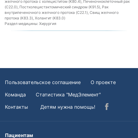
желчного протока с холециститом (K80.4), Печеночноклеточный рак
(C22.0), Постхолецистэктомический синдром (K91.5), Рак
внутрипеченочного желчного протока (C22.1), Свищ желчного
протока (K83.3), Холангит (K83.0)
Раздел медицины:
Хирургия
Пользовательское соглашение
О проекте
Команда
Статистика "МедЭлемент"
Контакты
Детям нужна помощь!
Пациентам