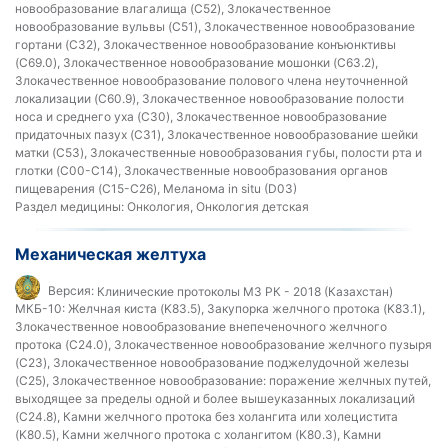
новообразование влагалища (C52), Злокачественное
новообразование вульвы (C51), Злокачественное новообразование
гортани (C32), Злокачественное новообразование конъюнктивы
(C69.0), Злокачественное новообразование мошонки (C63.2),
Злокачественное новообразование полового члена неуточненной
локализации (C60.9), Злокачественное новообразование полости
носа и среднего уха (C30), Злокачественное новообразование
придаточных пазух (C31), Злокачественное новообразование шейки
матки (C53), Злокачественные новообразования губы, полости рта и
глотки (C00-C14), Злокачественные новообразования органов
пищеварения (C15-C26), Меланома in situ (D03)
Раздел медицины:
Онкология, Онкология детская
Механическая желтуха
Версия:
Клинические протоколы МЗ РК - 2018 (Казахстан)
МКБ-10:
Желчная киста (K83.5), Закупорка желчного протока (K83.1),
Злокачественное новообразование внепеченочного желчного
протока (C24.0), Злокачественное новообразование желчного пузыря
(C23), Злокачественное новообразование поджелудочной железы
(C25), Злокачественное новообразование: поражение желчных путей,
выходящее за пределы одной и более вышеуказанных локализаций
(C24.8), Камни желчного протока без холангита или холецистита
(K80.5), Камни желчного протока с холангитом (K80.3), Камни