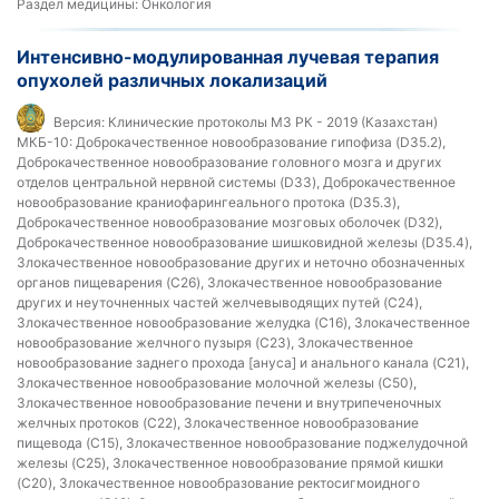
Раздел медицины:
Онкология
Интенсивно-модулированная лучевая терапия
опухолей различных локализаций
Версия:
Клинические протоколы МЗ РК - 2019 (Казахстан)
МКБ-10:
Доброкачественное новообразование гипофиза (D35.2),
Доброкачественное новообразование головного мозга и других
отделов центральной нервной системы (D33), Доброкачественное
новообразование краниофарингеального протока (D35.3),
Доброкачественное новообразование мозговых оболочек (D32),
Доброкачественное новообразование шишковидной железы (D35.4),
Злокачественное новообразование других и неточно обозначенных
органов пищеварения (C26), Злокачественное новообразование
других и неуточненных частей желчевыводящих путей (C24),
Злокачественное новообразование желудка (C16), Злокачественное
новообразование желчного пузыря (C23), Злокачественное
новообразование заднего прохода [ануса] и анального канала (C21),
Злокачественное новообразование молочной железы (C50),
Злокачественное новообразование печени и внутрипеченочных
желчных протоков (C22), Злокачественное новообразование
пищевода (C15), Злокачественное новообразование поджелудочной
железы (C25), Злокачественное новообразование прямой кишки
(C20), Злокачественное новообразование ректосигмоидного