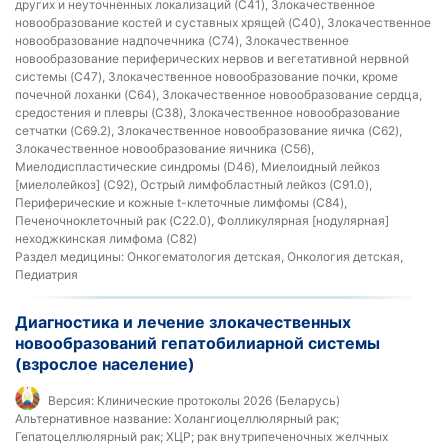
других и неуточненных локализаций (C41), Злокачественное
новообразование костей и суставных хрящей (C40), Злокачественное
новообразование надпочечника (C74), Злокачественное
новообразование периферических нервов и вегетативной нервной
системы (C47), Злокачественное новообразование почки, кроме
почечной лоханки (C64), Злокачественное новообразование сердца,
средостения и плевры (C38), Злокачественное новообразование
сетчатки (C69.2), Злокачественное новообразование яичка (C62),
Злокачественное новообразование яичника (C56),
Миелодиспластические синдромы (D46), Миелоидный лейкоз
[миелолейкоз] (C92), Острый лимфобластный лейкоз (C91.0),
Периферические и кожные t-клеточные лимфомы (C84),
Печеночноклеточный рак (C22.0), Фолликулярная [нодулярная]
неходжкинская лимфома (C82)
Раздел медицины:
Онкогематология детская, Онкология детская,
Педиатрия
Диагностика и лечение злокачественных
новообразований гепатобилиарной системы
(взрослое население)
Версия:
Клинические протоколы 2026 (Беларусь)
Альтернативное название:
Холангиоцеллюлярный рак;
Гепатоцеллюлярный рак; ХЦР; рак внутрипеченочных желчных