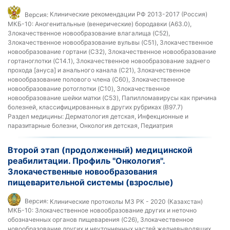
Версия:
Клинические рекомендации РФ 2013-2017 (Россия)
МКБ-10:
Аногенитальные (венерические) бородавки (A63.0),
Злокачественное новообразование влагалища (C52),
Злокачественное новообразование вульвы (C51), Злокачественное
новообразование гортани (C32), Злокачественное новообразование
гортаноглотки (C14.1), Злокачественное новообразование заднего
прохода [ануса] и анального канала (C21), Злокачественное
новообразование полового члена (C60), Злокачественное
новообразование ротоглотки (C10), Злокачественное
новообразование шейки матки (C53), Папилломавирусы как причина
болезней, классифицированных в других рубриках (B97.7)
Раздел медицины:
Дерматология детская, Инфекционные и
паразитарные болезни, Онкология детская, Педиатрия
Второй этап (продолженный) медицинской
реабилитации. Профиль "Онкология".
Злокачественные новообразования
пищеварительной системы (взрослые)
Версия:
Клинические протоколы МЗ РК - 2020 (Казахстан)
МКБ-10:
Злокачественное новообразование других и неточно
обозначенных органов пищеварения (C26), Злокачественное
новообразование других и неуточненных частей желчевыводящих