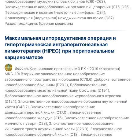
новообразования мужских половых органов (C60-C63),
Злокачественные новообразования органов пищеварения (C15-C26),
Периферические и кожные t-клеточные лимфомы (C84),
Фолликулярная [нодулярная] неходжкинская лимфома (C82)
Раздел медицины:
Ядерная медицина
Максимальная циторедуктивная операция и
гипертермическая интраперитонеальная
химиотерапия (HIPEC) при перитонеальном
карциноматозе
Версия:
Клинические протоколы МЗ РК - 2019 (Казахстан)
МКБ-10:
Вторичное злокачественное новообразование
забрюшинного пространства и брюшины (C78.6), Доброкачественное
новообразование брюшины (D20.1), Доброкачественное
новообразование мезотелиальной ткани брюшины (D19.1),
Доброкачественное новообразование червеобразного отростка
(D12.1), Злокачественное новообразование брюшины неуточненной
части (C48.2), Злокачественное новообразование
двенадцатиперстной кишки (C17.0), Злокачественное
новообразование желудка (C16), Злокачественное новообразование
желчного пузыря (C23), Злокачественное новообразование
кишечного тракта неуточненной части (C26.0), Злокачественное
новообразование ободочной кишки (C18), Злокачественное