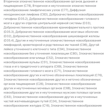
Вторичное злокачественное новообразование органов дыхания и
пищеварения (C78), Вторичное и неуточненное злокачественное
новообразование лимфатических узлов (C77), Диффузная
неходжкинская лимфома (C83), Доброкачественное новообразование
гипофиза (D35.2), Доброкачественное новообразование головного
мозга и других отделов центральной нервной системы (D33),
Доброкачественное новообразование краниофарингеального протока
(D35.3), Доброкачественное новообразование мозговых оболочек
(D32), Доброкачественное новообразование шишковидной железы
(D35.4), Другие и неуточненные злокачественные новообразования
лимфоидной, кроветворной и родственных им тканей (C96), Другой
лейкоз уточненного клеточного типа (C94), Злокачественное
новообразование без уточнения локализации (C80), Злокачественное
новообразование влагалища (C52), Злокачественное
новообразование вульвы (C51), Злокачественное новообразование
глаза и его придаточного аппарата (C69), Злокачественное
новообразование головного мозга (C71), Злокачественное
новообразование других и неточно обозначенных локализаций (C76),
Злокачественное новообразование других и неточно обозначенных
органов пищеварения (C26), Злокачественное новообразование
других и неуточненных мочевых органов (C68), Злокачественное
новообразование других и неуточненных мужских половых органов
(C63), Злокачественное новообразование других и неуточненных
частей желчевыводящих путей (C24), Злокачественное
новообразование желудка (C16), Злокачественное новообразование