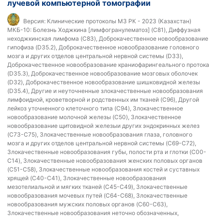
лучевой компьютерной томографии
Версия:
Клинические протоколы МЗ РК - 2023 (Казахстан)
МКБ-10:
Болезнь Ходжкина [лимфогранулематоз] (C81), Диффузная
неходжкинская лимфома (C83), Доброкачественное новообразование
гипофиза (D35.2), Доброкачественное новообразование головного
мозга и других отделов центральной нервной системы (D33),
Доброкачественное новообразование краниофарингеального протока
(D35.3), Доброкачественное новообразование мозговых оболочек
(D32), Доброкачественное новообразование шишковидной железы
(D35.4), Другие и неуточненные злокачественные новообразования
лимфоидной, кроветворной и родственных им тканей (C96), Другой
лейкоз уточненного клеточного типа (C94), Злокачественное
новообразование молочной железы (C50), Злокачественное
новообразование щитовидной железыи других эндокринных желез
(C73-C75), Злокачественные новообразования глаза, головного
мозга и других отделов центральной нервной системы (C69-C72),
Злокачественные новообразования губы, полости рта и глотки (C00-
C14), Злокачественные новообразования женских половых органов
(C51-C58), Злокачественные новообразования костей и суставных
хрящей (C40-C41), Злокачественные новообразования
мезотелиальной и мягких тканей (C45-C49), Злокачественные
новообразования мочевых путей (C64-C68), Злокачественные
новообразования мужских половых органов (C60-C63),
Злокачественные новообразования неточно обозначенных,