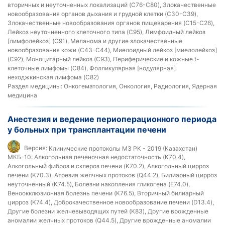
вторичных и неуточненных локализаций (C76-C80), Злокачественные
новообразования органов дыхания и грудной клетки (C30-C39),
Злокачественные новообразования органов пищеварения (C15-C26),
Лейкоз неуточненного клеточного типа (C95), Лимфоидный лейкоз
[лимфолейкоз] (C91), Меланома и другие злокачественные
новообразования кожи (C43-C44), Миелоидный лейкоз [миелолейкоз]
(C92), Моноцитарный лейкоз (C93), Периферические и кожные t-
клеточные лимфомы (C84), Фолликулярная [нодулярная]
неходжкинская лимфома (C82)
Раздел медицины:
Онкогематология, Онкология, Радиология, Ядерная
медицина
Анестезия и ведение периоперационного периода
у больных при трансплантации печени
Версия:
Клинические протоколы МЗ РК - 2019 (Казахстан)
МКБ-10:
Алкогольная печеночная недостаточность (K70.4),
Алкогольный фиброз и склероз печени (K70.2), Алкогольный цирроз
печени (K70.3), Атрезия желчных протоков (Q44.2), Билиарный цирроз
неуточненный (K74.5), Болезни накопления гликогена (E74.0),
Веноокклюзионная болезнь печени (K76.5), Вторичный билиарный
цирроз (K74.4), Доброкачественное новообразование печени (D13.4),
Другие болезни желчевыводящих путей (K83), Другие врожденные
аномалии желчных протоков (Q44.5), Другие врожденные аномалии