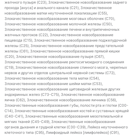
желчного пузыря (C23), Злокачественное новообразование заднего
прохода [ануса] и анального канала (C21), Злокачественное
новообразование матки неуточненной локализации (C55),
Злокачественное новообразование мозговых оболочек (C70),
Злокачественное новообразование молочной железы (C50),
Злокачественное новообразование печени и внутрипеченочных
желчных протоков (C22), Злокачественное новообразование
пищевода (C15), Злокачественное новообразование поджелудочной
железы (C25), Злокачественное новообразование предстательной
железы (C61), Злокачественное новообразование прямой кишки
(C20), Злокачественное новообразование пузыря (C67),
Злокачественное новообразование ректосигмоидного соединения
(C19), Злокачественное новообразование спинного мозга, черепных
нервов и других отделов центральной нервной системы (C72),
Злокачественное новообразование тела матки (C54),
Злокачественное новообразование шейки матки (C53),
Злокачественное новообразование щитовидной железыи других
эндокринных желез (C73-C75), Злокачественное новообразование
яичка (C62), Злокачественное новообразование яичника (C56),
Злокачественные новообразования губы, полости рта и глотки (C00-
C14), Злокачественные новообразования костей и суставных хрящей
(C40-C41), Злокачественные новообразования мезотелиальной и
мягких тканей (C45-C49), Злокачественные новообразования
органов дыхания и грудной клетки (C30-C39), Лейкоз неуточненного
клеточного типа (C95), Лимфоидный лейкоз [лимфолейкоз] (C91),