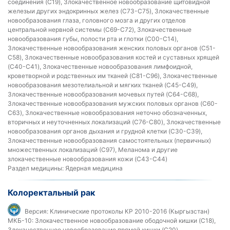
соединения (C19), Злокачественное новообразование щитовидной
железыи других эндокринных желез (C73-C75), Злокачественные
новообразования глаза, головного мозга и других отделов
центральной нервной системы (C69-C72), Злокачественные
новообразования губы, полости рта и глотки (C00-C14),
Злокачественные новообразования женских половых органов (C51-
C58), Злокачественные новообразования костей и суставных хрящей
(C40-C41), Злокачественные новообразования лимфоидной,
кроветворной и родственных им тканей (C81-C96), Злокачественные
новообразования мезотелиальной и мягких тканей (C45-C49),
Злокачественные новообразования мочевых путей (C64-C68),
Злокачественные новообразования мужских половых органов (C60-
C63), Злокачественные новообразования неточно обозначенных,
вторичных и неуточненных локализаций (C76-C80), Злокачественные
новообразования органов дыхания и грудной клетки (C30-C39),
Злокачественные новообразования самостоятельных (первичных)
множественных локализаций (С97), Меланома и другие
злокачественные новообразования кожи (C43-C44)
Раздел медицины:
Ядерная медицина
Колоректальный рак
Версия:
Клинические протоколы КР 2010-2016 (Кыргызстан)
МКБ-10:
Злокачественное новообразование ободочной кишки (C18),
Злокачественное новообразование прямой кишки (C20),