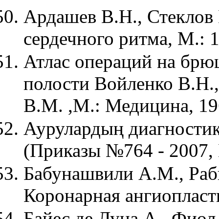
Ардашев В.Н., Стеклов
сердечного ритма, М.: 
Атлас операций на брю
полости Войленко В.Н.
В.М. ,М.: Медицина, 1
Аурулардың диагностик
(Приказы №764 - 2007,
Бабунашвили А.М., Раб
Коронарная ангиопласт
Байес де Луна А., Фио