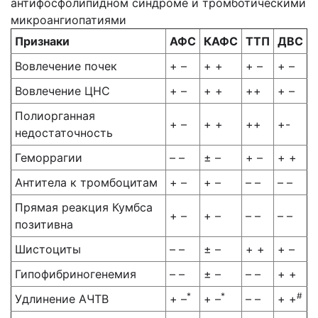
антифосфолипидном синдроме и тромботическими
микроангиопатиями
Признаки
АФС
КАФС
ТТП
ДВС
Вовлечение почек
+ –
+ +
+ –
+ –
Вовлечение ЦНС
+ –
+ +
++
+ –
Полиорганная
+ –
+ +
++
+-
недостаточность
Геморрагии
– –
± –
+ –
+ +
Антитела к тромбоцитам
+ –
+ –
– –
– –
Прямая реакция Кумбса
+ –
+ –
– –
– –
позитивна
Шистоциты
– –
± –
+ +
+ –
Гипофибриногенемия
– –
± –
– –
+ +
*
*
#
Удлинение АЧТВ
+ –
+ –
– –
+ +