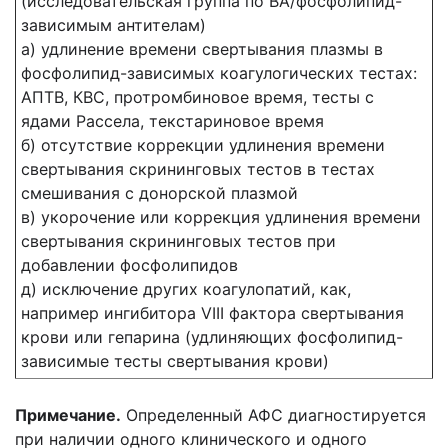
(исследовательская группа по ВА/фосфолипид-
зависимым антителам)
а) удлинение времени свертывания плазмы в
фосфолипид-зависимых коагулогических тестах:
АПТВ, КВС, протромбиновое время, тесты с
ядами Рассела, текстариновое время
б) отсутствие коррекции удлинения времени
свертывания скрининговых тестов в тестах
смешивания с донорской плазмой
в) укорочение или коррекция удлинения времени
свертывания скрининговых тестов при
добавлении фосфолипидов
д) исключение других коагулопатий, как,
например ингибитора VIII фактора свертывания
крови или гепарина (удлиняющих фосфолипид-
зависимые тесты свертывания крови)
Примечание.
Определенный АФС диагностируется
при наличии одного клинического и одного