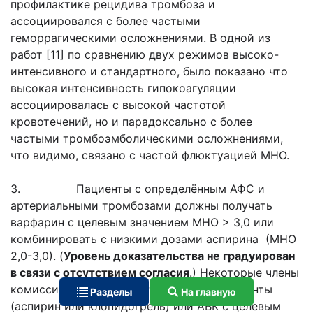
профилактике рецидива тромбоза и
ассоциировался с более частыми
геморрагическими осложнениями. В одной из
работ [11] по сравнению двух режимов высоко-
интенсивного и стандартного, было показано что
высокая интенсивность гипокоагуляции
ассоциировалась с высокой частотой
кровотечений, но и парадоксально с более
частыми тромбоэмболическими осложнениями,
что видимо, связано с частой флюктуацией МНО.
3. Пациенты с определённым АФС и
артериальными тромбозами должны получать
варфарин с целевым значением МНО > 3,0 или
комбинировать с низкими дозами аспирина (МНО
2,0-3,0). (
Уровень доказательства не градуирован
в связи с отсутствием согласия
.) Некоторые члены
комиссии полагают, что только антиагреганты
Разделы
На главную
(аспирин или клопидогрель) или АВК с целевым