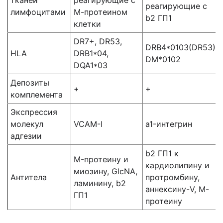
тканей
реагирующие с
реагирующие с
лимфоцитами
М-протеином
b2 ГП1
клетки
DR7+, DR53,
DRB4*0103(DR53),
HLA
DRB1*04,
DM*0102
DQA1*03
Депозиты
+
+
комплемента
Экспрессия
молекул
VCAM-I
a1-интегрин
адгезии
b2 ГП1 к
M-протеину и
кардиолипину и
миозину, GlcNA,
Антитела
протромбину,
ламинину, b2
аннексину-V, М-
ГП1
протеину