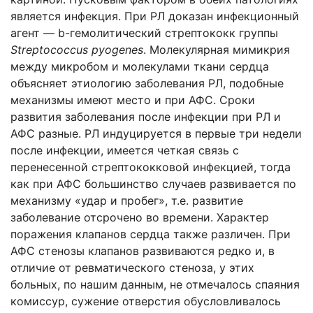
является инфекция. При РЛ доказан инфекционный
агент — b-гемолитический стрептококк группы
Streptococcus
pyogenes
. Молекулярная мимикрия
между микробом и молекулами ткани сердца
объясняет этиологию заболевания РЛ, подобные
механизмы имеют место и при АФС. Сроки
развития заболевания после инфекции при РЛ и
АФС разные. РЛ индуцируется в первые три недели
после инфекции, имеется четкая связь с
перенесенной стрептококковой инфекцией, тогда
как при АФС большинство случаев развивается по
механизму «удар и пробег», т.е. развитие
заболевание отсрочено во времени. Характер
поражения клапанов сердца также различен. При
АФС стенозы клапанов развиваются редко и, в
отличие от ревматического стеноза, у этих
больных, по нашим данным, не отмечалось спаяния
комиссур, сужение отверстия обусловливалось