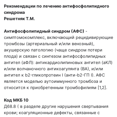
Рекомендации по лечению антифосфолипидного
синдрома
Решетняк Т.М.
Антифосфолипидный синдром (АФС)
-
симптомокомплекс, включающий рецидивирующие
тромбозы (артериальный и/или венозный),
акушерскую патологию (чаще синдром потери
плода) и связан с синтезом антифосфолипидных
антител (аФЛ): антикардиолипиновых антител (аКЛ)
и/или волчаночного антикоагулянта (ВА), и/или
антител к b2-гликопротеин I (анти-b2-ГП I). АФС
является моделью аутоиммунного тромбоза и
относится к приобретенным тромбофилиям [1,2].
Код МКБ 10
Д68.8 ( в разделе другие нарушения свертывания
крови; коагуляционные дефекты, связанные с