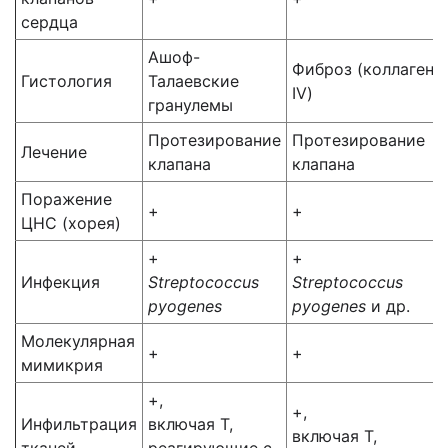
сердца
Ашоф-
Фиброз (коллаген
Гистология
Талаевские
IV)
гранулемы
Протезирование
Протезирование
Лечение
клапана
клапана
Поражение
+
+
ЦНС (хорея)
+
+
Инфекция
Streptococcus
Streptococcus
pyogenes
pyogenes
и др.
Молекулярная
+
+
мимикрия
+,
+,
Инфильтрация
включая Т,
включая Т,