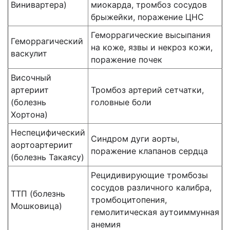
Винивартера)
миокарда, тромбоз сосудов
брыжейки, поражение ЦНС
Геморрагические высыпания
Геморрагический
на коже, язвы и некроз кожи,
васкулит
поражение почек
Височный
артериит
Тромбоз артерий сетчатки,
(болезнь
головные боли
Хортона)
Неспецифический
Синдром дуги аорты,
аортоартериит
поражение клапанов сердца
(болезнь Такаясу)
Рецидивирующие тромбозы
сосудов различного калибра,
ТТП (болезнь
тромбоцитопения,
Мошковица)
гемолитическая аутоиммунная
анемия