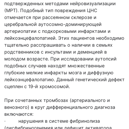
подтвержденных методами нейровизуализации
(МРТ). Подобный тип повреждения ЦНС
отмечается при рассеянном склерозе и
церебральной аутосомно-доминирующей
артериопатии с подкорковыми инфарктами и
лейкоэнцефалопатией. Этих пациентов необходимо
тщательно расспрашивать о наличии в семьях
родственников с инсультами и деменцией в
молодом возрасте. При исследовании аутопсий
подобных случаев находят множественные
глубокие мелкие инфаркты мозга и диффузную
лейкоэнцефалопатию. Данный генетический дефект
сцеплен с 19-й хромосомой.
При сочетанных тромбозах (артериального и
венозного) в круг дифференциального диагноза
включаются:
· нарушения в системе фибринолиза
(дисфибриногенемия или дефицит активатора