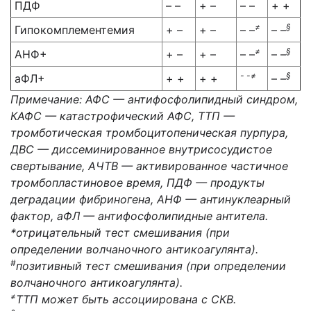
ПДФ
– –
+ –
– –
+ +
≠
§
Гипокомплементемия
+ –
+ –
– –
– –
≠
§
АНФ+
+ –
+ –
– –
– –
- -
≠
§
аФЛ+
+ +
+ +
– –
Примечание: АФС — антифосфолипидный синдром,
КАФС — катастрофический АФС, ТТП —
тромботическая тромбоцитопеническая пурпура,
ДВС — диссеминированное внутрисосудистое
свертывание, АЧТВ — активированное частичное
тромбопластиновое время, ПДФ — продукты
деградации фибриногена, АНФ — антинуклеарный
фактор, аФЛ — антифосфолипидные антитела.
*отрицательный тест смешивания (при
определении волчаночного антикоагулянта).
#
позитивный тест смешивания (при определении
волчаночного антикоагулянта).
≠
ТТП может быть ассоциирована с СКВ.