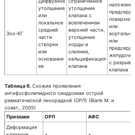
Диффузное
Ограниченное
наложения
утолщение
утолщение
предсердн
или
клапана с
поверхнос
локальное
вовлечением
или
средней
верхней части,
Эхо-КГ
аортально
части
утолщение
или
створки
хорды и
предсердн
или
слияние,
желудочк
основания
кальцификация
с разрыво
ее
клапана
клапана
Таблица 6.
Схожие проявления
антифосфолипидного синдромаи острой
ревматической лихорадкой (ОРЛ) (Blank M. и
соавт., 2005)
Признаки
ОРЛ
АФС
Деформация
клапанов
+
+