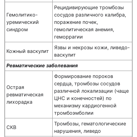
Рецидивирующие тромбозы
Гемолитико-
сосудов различного калибра,
уремический
поражение почек,
синдром
гемолитическая анемия,
геморрагии
Язвы и некрозы кожи, ливедо-
Кожный васкулит
васкулит
Ревматические заболевания
Формирование пороков
сердца, тромбозы сосудов
Острая
различной локализации (чаще
ревматическая
ЦНС и конечностей) по
лихорадка
механизму кардиогенной
тромбоэмболии
Тромбозы, гематологические
СКВ
нарушения, ливедо