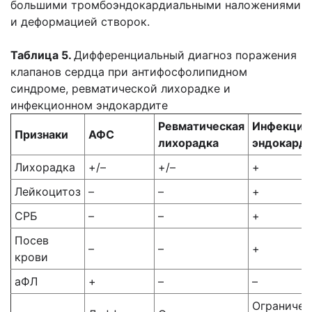
большими тромбоэндокардиальными наложениями
и деформацией створок.
Таблица 5.
Дифференциальный диагноз поражения
клапанов сердца при антифосфолипидном
синдроме, ревматической лихорадке и
инфекционном эндокардите
Ревматическая
Инфекцио
Признаки
АФС
лихорадка
эндокард
Лихорадка
+/–
+/–
+
Лейкоцитоз
–
–
+
СРБ
–
–
+
Посев
–
–
+
крови
аФЛ
+
–
–
Ограничен