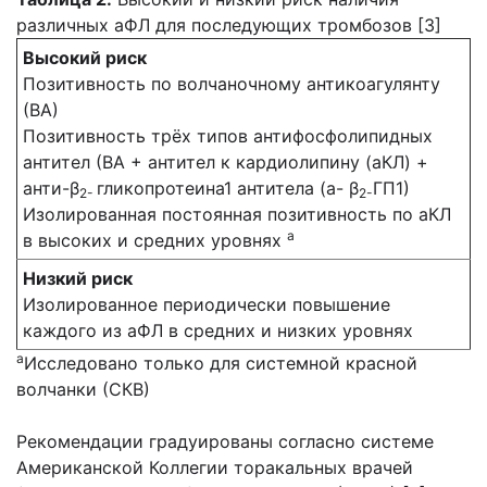
различных аФЛ для последующих тромбозов [3]
Высокий риск
Позитивность по волчаночному антикоагулянту
(ВА)
Позитивность трёх типов антифосфолипидных
антител (ВА + антител к кардиолипину (аКЛ) +
анти-β
гликопротеина1 антитела (а- β
ГП1)
2-
2-
Изолированная постоянная позитивность по аКЛ
a
в высоких и средних уровнях
Низкий риск
Изолированное периодически повышение
каждого из аФЛ в средних и низких уровнях
a
Исследовано только для системной красной
волчанки (СКВ)
Рекомендации градуированы согласно системе
Американской Коллегии торакальных врачей