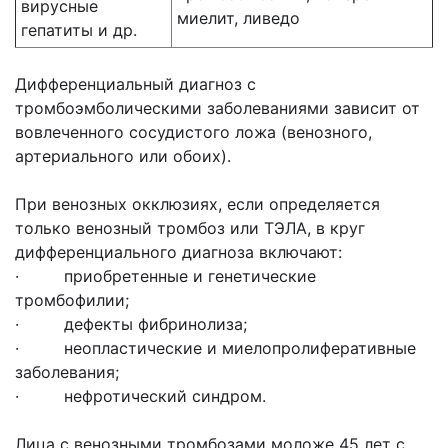
вирусные
миелит, ливедо
гепатиты и др.
Дифференциальный диагноз с
тромбоэмболическими заболеваниями зависит от
вовлеченного сосудистого ложа (венозного,
артериального или обоих).
При венозных окклюзиях, если определяется
только венозный тромбоз или ТЭЛА, в круг
дифференциального диагноза включают:
· приобретенные и генетические
тромбофилии;
· дефекты фибринолиза;
· неопластические и миелопролиферативные
заболевания;
· нефротический синдром.
Лица с венозными тромбозами моложе 45 лет с